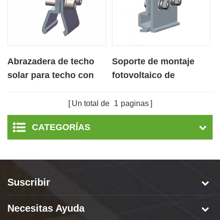
Abrazadera de techo
Soporte de montaje
solar para techo con
fotovoltaico de
juntas verticales
aluminio Abrazadera
de techo para techo
Un total de
1
paginas
con junta alzada
CATEGORÍAS
Suscribir
Necesitas Ayuda