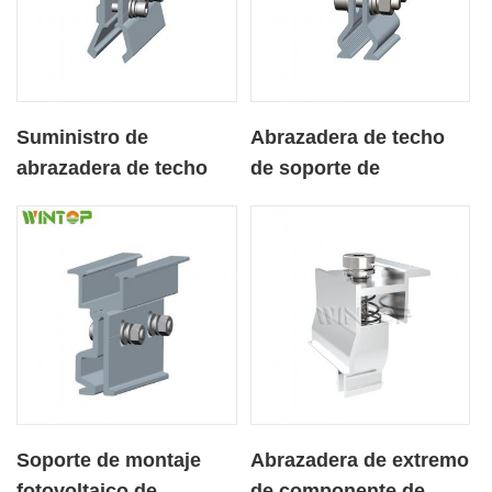
Suministro de
Abrazadera de techo
abrazadera de techo
de soporte de
con soporte solar para
estantería fotovoltaica
techo de hojalata
de aluminio para techo
con junta permanente
Soporte de montaje
Abrazadera de extremo
fotovoltaico de
de componente de