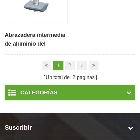
Abrazadera intermedia
de aluminio del
componente del
módulo solar
1
2
fotovoltaico
Un total de
2
paginas
CATEGORÍAS
Suscribir