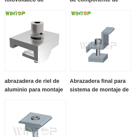
aluminio Abrazadera
montaje solar de altura
de techo para techo
ajustable
con junta alzada
abrazadera de riel de
Abrazadera final para
aluminio para montaje
sistema de montaje de
solar
paneles solares