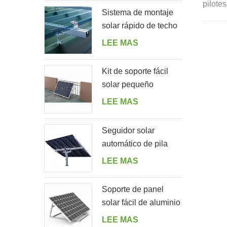
pilote
Sistema de montaje
estruc
solar rápido de techo
solar d
de hojalata con perno
LEE MAS
adecua
de suspensión
terreno
Kit de soporte fácil
solar pequeño
residencial para el
LEE MAS
balcón del hogar
Seguidor solar
automático de pila
única con 10 paneles
LEE MAS
fotovoltaicos
Soporte de panel
solar fácil de aluminio
ajustable en ángulo
LEE MAS