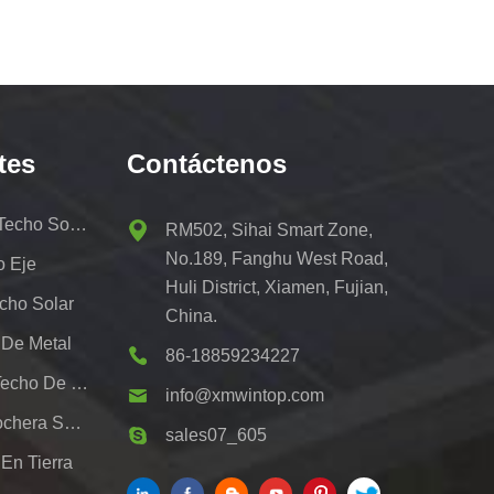
tes
Contáctenos
Kit De Portaequipajes De Techo Solar
RM502, Sihai Smart Zone,
No.189, Fanghu West Road,
o Eje
Huli District, Xiamen, Fujian,
cho Solar
China.
 De Metal
86-18859234227
Sistemas De Montaje De Techo De Hojalata Fotovoltaica
info@xmwintop.com
Soporte De Montaje De Cochera Solar Residencial
sales07_605
En Tierra