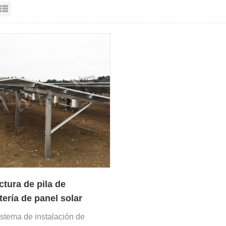
sta en cuadrícula
Vista de la lista
ctura de pila de
tería de panel solar
da en tierra de bricolaje
istema de instalación de