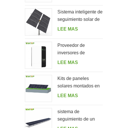
para jardín
Sistema inteligente de
seguimiento solar de
doble fila de un solo
LEE MAS
poste
Proveedor de
inversores de
almacenamiento de
LEE MAS
energía solar fuera de
la red 5000ES
Kits de paneles
solares montados en
el suelo en forma de A
LEE MAS
sistema de
seguimiento de un
solo eje horizontal de