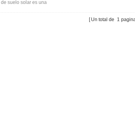
s de suelo solar es una
tura de instalación de suelo
e cimientos de pilotes tipo C,
Un total de
1
pagin
do para la instalación en
s sin rocas.