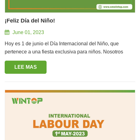
¡Feliz Día del Niño!
June 01, 2023
Hoy es 1 de junio el Día Internacional del Niño, que
pertenece a una fiesta exclusiva para niños. Nosotros
también éramos niños en el pasado. En este Día del Niño,
LEE MAS
preocupémonos de nuestras preocupaciones y sintamos la
belleza de la inocencia. Recuerda siempre la ternura de
este mundo, la inocencia infantil sin importar la edad, la
felicidad nunca caduca. ¡Que conserves siempre tu
inocencia infantil y seas feliz!