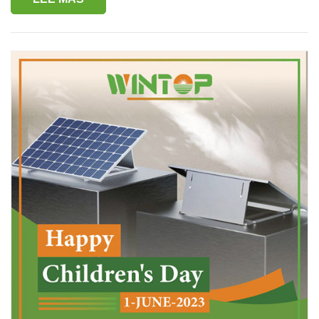
vacaciones por el Dragon Boat Festival del 22 al 24 de
vacaciones. Gracias por su continuo apoyo y cooperación,
junio. Nuestro negocio volverá a la normalidad el 25 de
y esperamos continuar brindándole un excelente servicio
junio. Disculpe las molestias causadas por nuestras
después de las vacaciones. Si tiene alguna pregunta o
vacaciones. Para cualquier consulta de ventas y soporte,
necesita más información, no dude en contactarnos.
envíe un correo electrónico a info@xmwintop.com y le
¡Muchas gracias por su comprensión y cooperación!
responderemos tan pronto como reanudemos el trabajo.
¡wintop les desea un feliz Festival del Medio Otoño y Día
¡Les deseo un saludable Dragon Boat Festival!
Nacional!