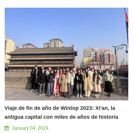
amistad entre colegas, Wintop celebró una gran e
inolvidable fiesta de fin de año el 19 de enero de 2024. 1.
Mensaje del líder: El resumen del Gerente General de
Wintop sobre este año y las expectativas para el próximo
año dieron inicio a la fiesta. 2. Actuación de programa
emocionante: Wintop ha planificado cuidadosamente una
serie de programas de actuación emocionantes y diversos,
con música y baile maravillosos, que provocan risas y
sorpresas a todos. 3. Premio a los Empleados Destacados:
Gracias por sus esfuerzos para hacer que la empresa sea
cada vez mejor. 4. Sorteo de premios: todos tienen la
oportunidad de ganar premios importantes, que incluyen
dinero en efectivo, productos electrónicos, obsequios
exquisitos, etc., lo que hace que nuestra cena de fin de
Viaje de fin de año de Wintop 2023: Xi'an, la
año sea aún más afortunada y especial. 5. Minijuego
antigua capital con miles de años de historia
sorpresa: Wintop ha diseñado cuidadosamente nuestro
juego tradicional para aumentar la actividad de la fiesta. 6.
January 04, 2024