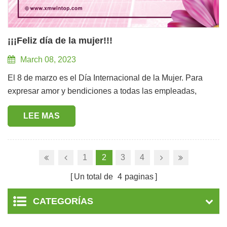
¡¡¡Feliz día de la mujer!!!
March 08, 2023
El 8 de marzo es el Día Internacional de la Mujer. Para
expresar amor y bendiciones a todas las empleadas,
Wintop preparó regalos navideños especialmente. ¡Les
LEE MAS
deseo unas maravillosas vacaciones llenas de amor y
calidez! A las empleadas les deseo: ¡Confianza,
magnanimidad y talento! ¡Deseo que todas las empleadas
vivan una vida feliz, saludable y hermosa! ¡Wintop es una
1
2
3
4
gran familia amigable!
Un total de
4
paginas
CATEGORÍAS