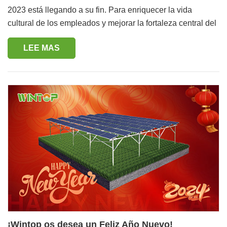
Degustación de comida del festival: Wintop ha preparado
2023 está llegando a su fin. Para enriquecer la vida
delicias cuidadosamente seleccionadas para disfrutar
cultural de los empleados y mejorar la fortaleza central del
plenamente de este delicioso y maravilloso momento.
equipo, Xiamen Wintop llevó a cabo especialmente una
Mientras prueba la comida, charle con colegas y disfruten
LEE MAS
actividad de formación de equipos de cinco días. Esta vez
de un momento feliz juntos. ¡Finalmente, les deseo a todos
fuimos a Xi'an, conocida como la antigua capital desde
un feliz y alegre año nuevo! ¡Todo va sobre ruedas,
hace miles de años. Primero, conozcamos Xi'an. Xi'an es
felicidad y salud! Sinceros agradecimientos y mejores
una "Ciudad Histórica Mundial" identificada por la
deseos.
UNESCO en 1981. Es uno de los lugares de nacimiento
importantes de la civilización y la nación chinas, y el punto
de partida de la Ruta de la Seda. Históricamente, 13
dinastías han establecido aquí sus capitales. Xi'an es una
ciudad histórica de fama mundial, tan famosa como las
ciudades antiguas de fama mundial como Roma, Atenas y
El Cairo. También es la que tiene la historia más larga
entre las seis capitales antiguas de China. Dos de los seis
sitios patrimoniales de Xi'an están incluidos en la Lista del
Patrimonio Mundial, a saber: el mausoleo de Qin Shihuang
¡Wintop os desea un Feliz Año Nuevo!