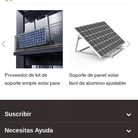
Proveedor de kit de
Soporte de panel solar
Ki
soporte simple solar para
fácil de aluminio ajustable
p
balcón
en ángulo para jardín
el
Suscribir
Necesitas Ayuda