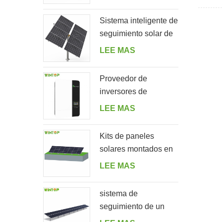
para jardín
techos
tejas a
Sistema inteligente de
tejas 
seguimiento solar de
romana
doble fila de un solo
LEE MAS
pizarra
poste
Proveedor de
inversores de
almacenamiento de
LEE MAS
energía solar fuera de
la red 5000ES
Kits de paneles
solares montados en
el suelo en forma de A
LEE MAS
sistema de
seguimiento de un
solo eje horizontal de