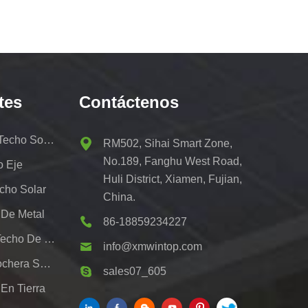
tes
Contáctenos
Kit De Portaequipajes De Techo Solar
RM502, Sihai Smart Zone,
No.189, Fanghu West Road,
o Eje
Huli District, Xiamen, Fujian,
cho Solar
China.
 De Metal
86-18859234227
Sistemas De Montaje De Techo De Hojalata Fotovoltaica
info@xmwintop.com
Soporte De Montaje De Cochera Solar Residencial
sales07_605
En Tierra