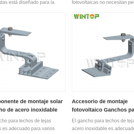
adas está diseñado para la
fotovoltaicas no necesitan pe
ación del sistema de estanterías
las tejas y no dañarán la estr
eles solares para techos de
del techo en absoluto.
nente de montaje solar
Accesorio de montaje
o de acero inoxidable
fotovoltaico Ganchos p
techo de tejas
techo de tejas romanas 
cho para techos de tejas
El gancho para techos de tej
acero inoxidable
s es adecuado para varios
acero inoxidable es adecuad