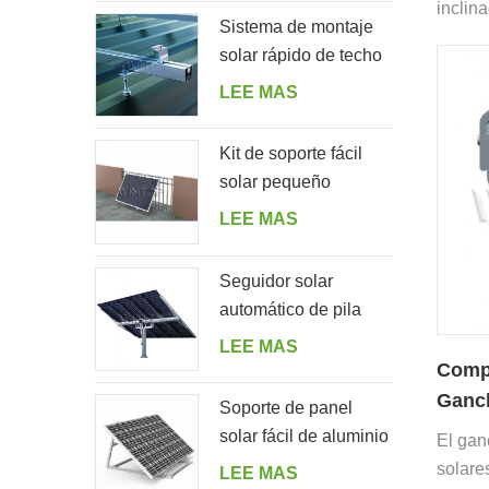
inclin
Sistema de montaje
instal
solar rápido de techo
de pan
de hojalata con perno
LEE MAS
tejas.
de suspensión
Kit de soporte fácil
solar pequeño
residencial para el
LEE MAS
balcón del hogar
Seguidor solar
automático de pila
única con 10 paneles
LEE MAS
fotovoltaicos
Compo
Ganch
Soporte de panel
para 
solar fácil de aluminio
El gan
ajustable en ángulo
solare
LEE MAS