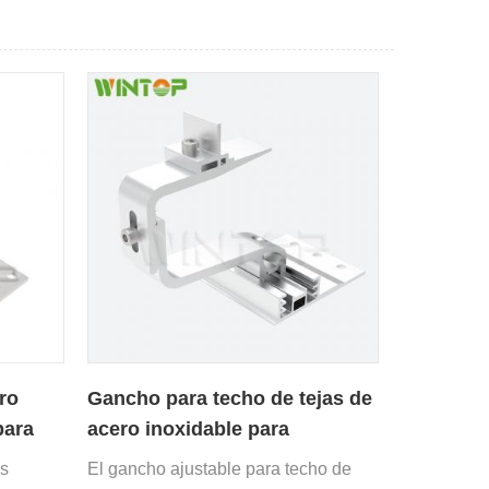
ro
Gancho para techo de tejas de
para
acero inoxidable para
componente de panel
as
El gancho ajustable para techo de