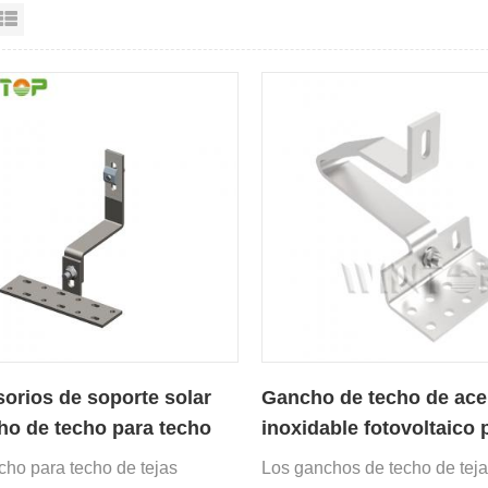
sta en cuadrícula
Vista de la lista
orios de soporte solar
Gancho de techo de ace
o de techo para techo
inoxidable fotovoltaico 
jas inclinadas
techo de tejas
cho para techo de tejas
Los ganchos de techo de tej