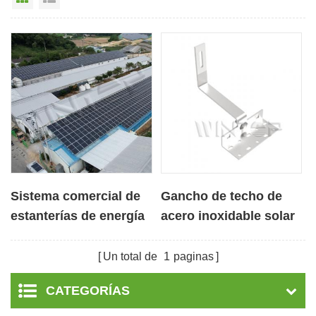
Sistema comercial de
Gancho de techo de
estanterías de energía
acero inoxidable solar
solar con techo de
OEM para techo de
metal para Corea
tejas
Un total de
1
paginas
CATEGORÍAS