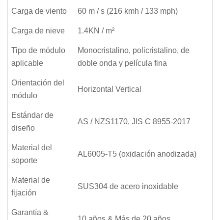
Carga de viento
60 m / s (216 kmh / 133 mph)
Carga de nieve
1.4KN / m²
Tipo de módulo
Monocristalino, policristalino, de
aplicable
doble onda y película fina
Orientación del
Horizontal Vertical
módulo
Estándar de
AS / NZS1170, JIS C 8955-2017
diseño
Material del
AL6005-T5 (oxidación anodizada)
soporte
Material de
SUS304 de acero inoxidable
fijación
Garantía &
10 años & Más de 20 años