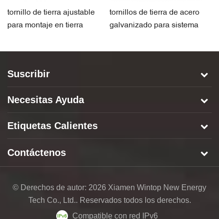
tornillo de tierra ajustable
tornillos de tierra de acero
Mo
para montaje en tierra
galvanizado para sistema
ti
solar
de montaje solar
e
Suscribir
Necesitas Ayuda
Etiquetas Calientes
Contáctenos
© Derechos de autor: 2026 Xiamen Wintop New Energy
Tech Co., Ltd.. Reservados todos los derechos.
Compatible con red IPv6