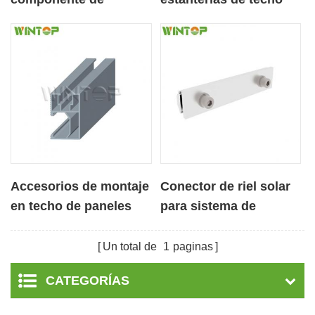
soporte de montaje
fotovoltaico Riel de
solar
panel solar
Accesorios de montaje
Conector de riel solar
en techo de paneles
para sistema de
solares Riel de
soporte de techo
aluminio
fotovoltaico
Un total de
1
paginas
CATEGORÍAS