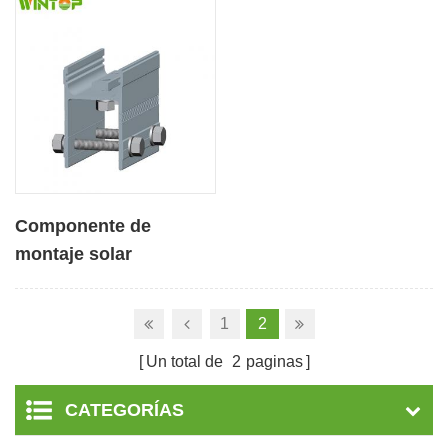
Componente de
montaje solar
Conector de aluminio
en forma de H
1
2
Un total de
2
paginas
CATEGORÍAS