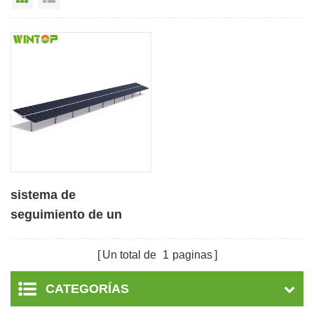
sistema de
seguimiento de un
solo eje horizontal de
doble retrato de varias
Un total de
1
paginas
unidades
CATEGORÍAS