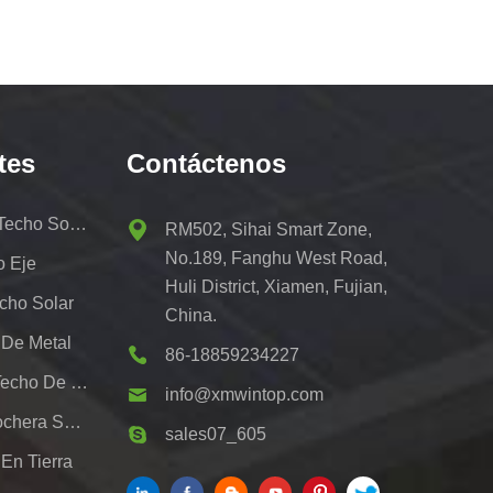
tes
Contáctenos
Kit De Portaequipajes De Techo Solar
RM502, Sihai Smart Zone,
No.189, Fanghu West Road,
o Eje
Huli District, Xiamen, Fujian,
cho Solar
China.
 De Metal
86-18859234227
Sistemas De Montaje De Techo De Hojalata Fotovoltaica
info@xmwintop.com
Soporte De Montaje De Cochera Solar Residencial
sales07_605
En Tierra