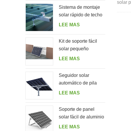
solar 
Sistema de montaje
adecua
solar rápido de techo
inclin
de hojalata con perno
LEE MAS
de suspensión
Kit de soporte fácil
solar pequeño
residencial para el
LEE MAS
balcón del hogar
Seguidor solar
automático de pila
única con 10 paneles
LEE MAS
fotovoltaicos
Soporte de panel
solar fácil de aluminio
ajustable en ángulo
LEE MAS