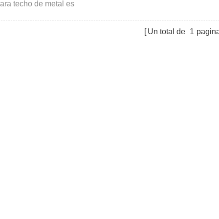
para techo de metal es
do para techos de hojalata
ados.
Un total de
1
pagin