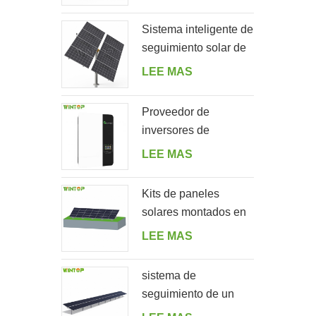
para jardín
Sistema inteligente de
seguimiento solar de
doble fila de un solo
LEE MAS
poste
Proveedor de
inversores de
almacenamiento de
LEE MAS
energía solar fuera de
la red 5000ES
Kits de paneles
solares montados en
el suelo en forma de A
LEE MAS
sistema de
seguimiento de un
solo eje horizontal de