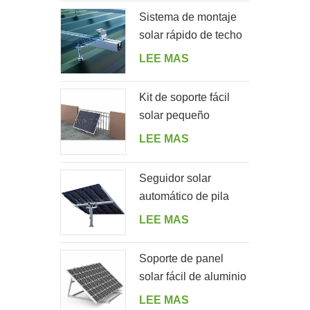
Sistema de montaje
solar rápido de techo
de hojalata con perno
LEE MAS
de suspensión
Kit de soporte fácil
solar pequeño
residencial para el
LEE MAS
balcón del hogar
Seguidor solar
automático de pila
única con 10 paneles
LEE MAS
fotovoltaicos
Soporte de panel
solar fácil de aluminio
ajustable en ángulo
LEE MAS