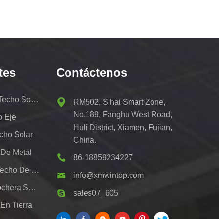
tes
Contáctenos
Kit De Portaequipajes De Techo Solar
RM502, Sihai Smart Zone,
No.189, Fanghu West Road,
o Eje
Huli District, Xiamen, Fujian,
cho Solar
China.
 De Metal
86-18859234227
Sistemas De Montaje De Techo De Hojalata Fotovoltaica
info@xmwintop.com
Soporte De Montaje De Cochera Solar Residencial
sales07_605
En Tierra