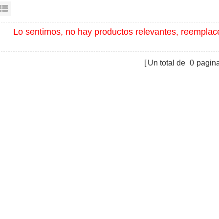
sta en cuadrícula
Vista de la lista
Lo sentimos, no hay productos relevantes, reemplac
Un total de
0
pagin