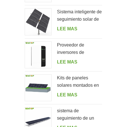
para jardín
Sistema inteligente de
seguimiento solar de
doble fila de un solo
LEE MAS
poste
Proveedor de
inversores de
almacenamiento de
LEE MAS
energía solar fuera de
la red 5000ES
Kits de paneles
solares montados en
el suelo en forma de A
LEE MAS
sistema de
seguimiento de un
solo eje horizontal de