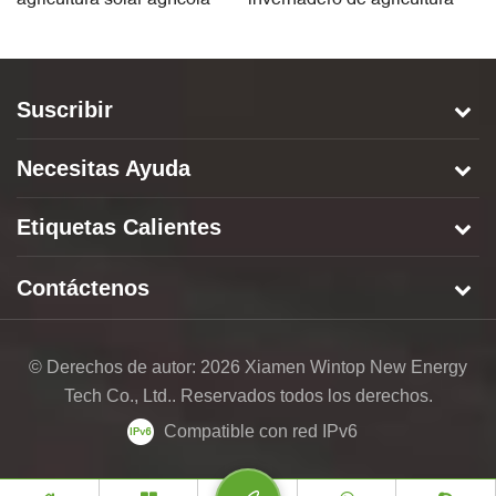
agricultura solar agrícola
invernadero de agricultura
ba
solar de cimentación de
fo
hormigón
Suscribir
Necesitas Ayuda
Etiquetas Calientes
Contáctenos
© Derechos de autor: 2026 Xiamen Wintop New Energy
Tech Co., Ltd.. Reservados todos los derechos.
Compatible con red IPv6