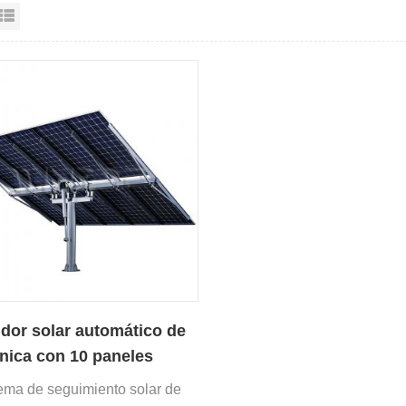
sta en cuadrícula
Vista de la lista
dor solar automático de
única con 10 paneles
oltaicos
tema de seguimiento solar de