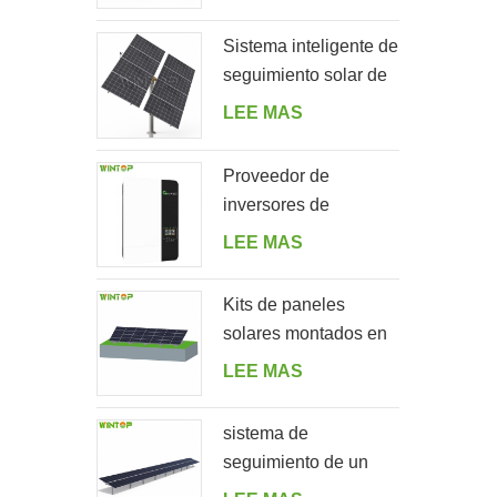
para jardín
Sistema inteligente de
seguimiento solar de
doble fila de un solo
LEE MAS
poste
Proveedor de
inversores de
almacenamiento de
LEE MAS
energía solar fuera de
la red 5000ES
Kits de paneles
solares montados en
el suelo en forma de A
LEE MAS
sistema de
seguimiento de un
solo eje horizontal de