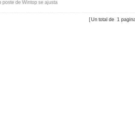
o poste de Wintop se ajusta
tamente al módulo 210.
Un total de
1
pagin