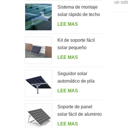
un sol
Sistema de montaje
comple
solar rápido de techo
de hojalata con perno
LEE MAS
de suspensión
Kit de soporte fácil
solar pequeño
residencial para el
LEE MAS
balcón del hogar
Seguidor solar
automático de pila
única con 10 paneles
LEE MAS
fotovoltaicos
Soporte de panel
solar fácil de aluminio
ajustable en ángulo
LEE MAS