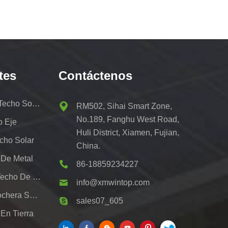
tes
Contáctenos
Kit De Portaequipajes De Techo Solar
RM502, Sihai Smart Zone,
No.189, Fanghu West Road,
o Eje
Huli District, Xiamen, Fujian,
cho Solar
China.
 De Metal
86-18859234227
Sistemas De Montaje De Techo De Hojalata Fotovoltaica
info@xmwintop.com
Soporte De Montaje De Cochera Solar Residencial
sales07_605
En Tierra